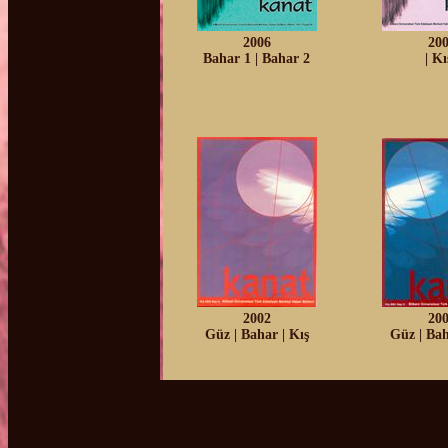
2006
20
Bahar 1
|
Bahar 2
|
Kı
2002
20
Güz
|
Bahar
|
Kış
Güz
|
Bah